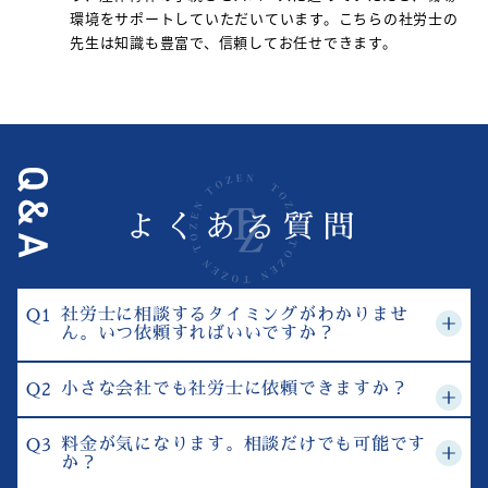
環境をサポートしていただいています。こちらの社労士の
先生は知識も豊富で、信頼してお任せできます。
よくある質問
社労士に相談するタイミングがわかりませ
ん。いつ依頼すればいいですか？
開業前から経営中まで、いつでもOKです!
小さな会社でも社労士に依頼できますか？
労務の問題は早めの対応が大切です。開業時の手続
き、社員を雇うタイミング、就業規則の見直しなど、
もちろんです！むしろ小規模な会社こそサポ
料金が気になります。相談だけでも可能です
どんなタイミングでもお気軽にご相談ください。
ートが重要です。
か？