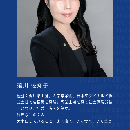
菊川 佐知子
経歴：香川県出身。大学卒業後、日本マクドナルド株
式会社で店長職を経験。専業主婦を経て社会保険労務
士となり、社労士法人を設立。
好きなもの：人
大事にしていること：よく寝て、よく食べ、よく笑う