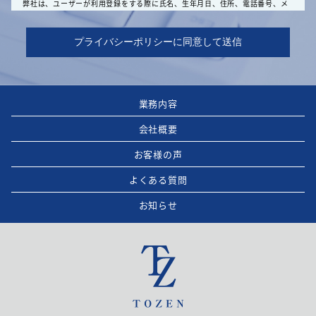
弊社は、ユーザーが利用登録をする際に氏名、生年月日、住所、電話番号、メ
ールアドレス、銀行口座番号、クレジットカード番号、運転免許証番号などの
個人情報をお尋ねすることがあります。また、ユーザーと提携先などとの間で
なされたユーザーの個人情報を含む取引記録や決済に関する情報を,弊社の提携
先（情報提供元、広告主、広告配信先などを含みます。以下、｢提携先｣といい
ます。）などから収集することがあります。
第3条（個人情報を収集・利用する目的）
弊社が個人情報を収集・利用する目的は、以下のとおりです。
弊社のサービスの提供・運営のため
業務内容
ユーザーからのお問い合わせに回答するため（本人確認を行うことを含む）
ユーザーが利用中のサービスの新機能、更新情報、キャンペーン等及び弊社
会社概要
が提供する他のサービスの案内のメールを送付するため
メンテナンス、重要なお知らせなど必要に応じたご連絡のため
お客様の声
利用規約に違反したユーザーや、不正・不当な目的でサービスを利用しよう
とするユーザーの特定をし、ご利用をお断りするため
よくある質問
ユーザーにご自身の登録情報の閲覧や変更、削除、ご利用状況の閲覧を行っ
ていただくため
お知らせ
有料サービスにおいて、ユーザーに利用料金を請求するため
上記の利用目的に付随する目的
第4条（利用目的の変更）
弊社は、利用目的が変更前と関連性を有すると合理的に認められる場合に限
り、個人情報の利用目的を変更するものとします。
利用目的の変更を行った場合には、変更後の目的について、弊社の所定の方
法により、ユーザーに通知し、または本ウェブサイト上に公表するものとし
ます。
第5条（個人情報の第三者提供）