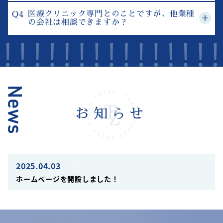
労務管理の専門知識がなくても、私たちが必要な手続
初回相談は無料です！
きをスムーズに対応します。1人目の採用からでもサ
医療クリニック専門とのことですが、他業種
まずはお客様の状況をヒアリングし、必要なサポート
の会社は相談できますか？
ポート可能ですので、ご安心ください。
をご提案します。料金についても明確にご説明いたし
はい、もちろん対応可能です。
ます。
当法人は医療・美容クリニックに特に多くの実績があ
りますが、それに限らず、飲食業、宿泊業、小売業、
製造業、社会福祉・介護事業など、さまざまな業種の
お客様をご支援しています。業種特有の労務課題にも
柔軟に対応しておりますので、まずはお気軽にご相談
お知らせ
ください。
2025.04.03
ホームページを開設しました！